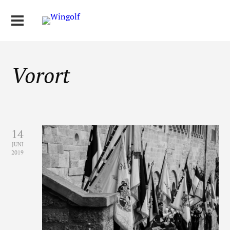
Vorort
14
JUNI
2019