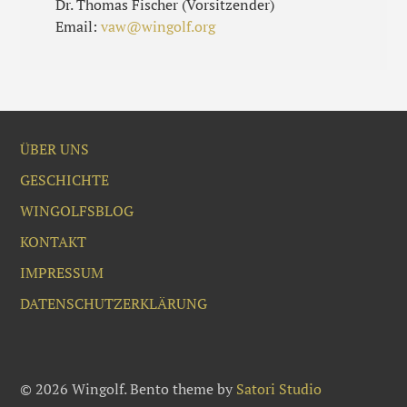
Dr. Thomas Fischer (Vorsitzender)
Email:
vaw@wingolf.org
ÜBER UNS
GESCHICHTE
WINGOLFSBLOG
KONTAKT
IMPRESSUM
DATENSCHUTZERKLÄRUNG
© 2026 Wingolf. Bento theme by
Satori Studio