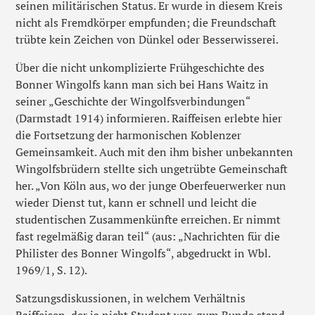
seinen militärischen Status. Er wurde in diesem Kreis
nicht als Fremdkörper empfunden; die Freundschaft
trübte kein Zeichen von Dünkel oder Besserwisserei.
Über die nicht unkomplizierte Frühgeschichte des
Bonner Wingolfs kann man sich bei Hans Waitz in
seiner „Geschichte der Wingolfsverbindungen“
(Darmstadt 1914) informieren. Raiffeisen erlebte hier
die Fortsetzung der harmonischen Koblenzer
Gemeinsamkeit. Auch mit den ihm bisher unbekannten
Wingolfsbrüdern stellte sich ungetrübte Gemeinschaft
her. „Von Köln aus, wo der junge Oberfeuerwerker nun
wieder Dienst tut, kann er schnell und leicht die
studentischen Zusammenkünfte erreichen. Er nimmt
fast regelmäßig daran teil“ (aus: „Nachrichten für die
Philister des Bonner Wingolfs“, abgedruckt in Wbl.
1969/1, S. 12).
Satzungsdiskussionen, in welchem Verhältnis
Raiffeisen, der ja nicht Student war, zum Bunde stand,