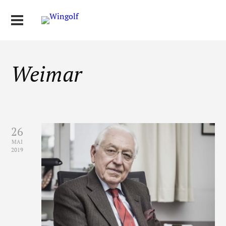
Weimar
26
MAI
2019