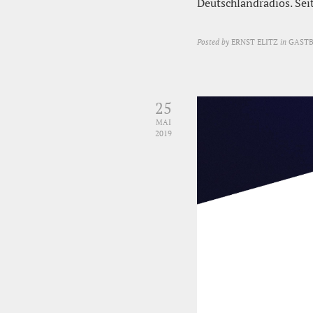
Deutschlandradios. Se
Posted by
ERNST ELITZ
in
GASTB
25
MAI
2019