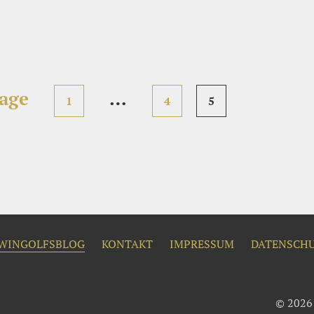
n
age
…
1
4
5
WINGOLFSBLOG
KONTAKT
IMPRESSUM
DATENSCH
© 2026 