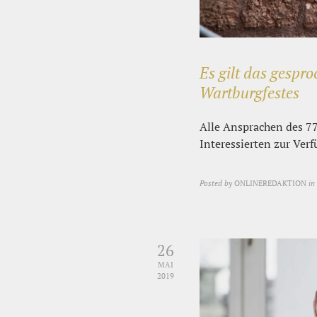
Es gilt das gespr
Wartburgfestes
Alle Ansprachen des 7
Interessierten zur Verf
Posted by
ONLINEREDAKTION
in
26
MAI
2019