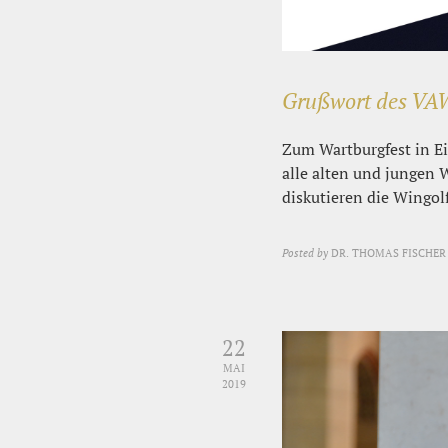
Grußwort des VAW
Zum Wartburgfest in E
alle alten und jungen
diskutieren die Wingol
Posted by
DR. THOMAS FISCHER
22
MAI
2019