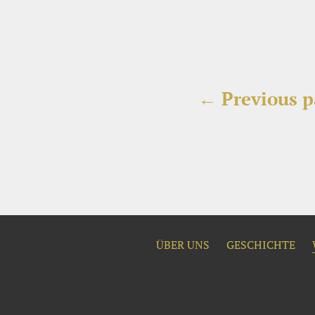
Beitragsnavigatio
← Previous p
ÜBER UNS
GESCHICHTE