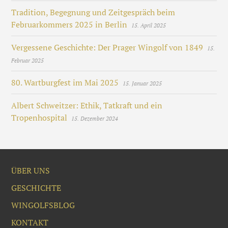
Tradition, Begegnung und Zeitgespräch beim
Februarkommers 2025 in Berlin
15. April 2025
Vergessene Geschichte: Der Prager Wingolf von 1849
15.
Februar 2025
80. Wartburgfest im Mai 2025
15. Januar 2025
Albert Schweitzer: Ethik, Tatkraft und ein
Tropenhospital
15. Dezember 2024
ÜBER UNS
GESCHICHTE
WINGOLFSBLOG
KONTAKT