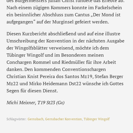
des Bürgermeisters Julian Christ rundete das Erlebte ab.
Nach einem zügigen Kommers konnte im Fackelschein
ein besinnlicher Abschluss zum Cantus „Der Mond ist
aufgegangen“ auf der Murginsel gefeiert werden.
Diesen Kurzbericht abschließend und auf eine illustre
Umschreibung der Konvention in der nächsten Ausgabe
der Wingolfsblätter verweisend, möchte ich dem
Tübinger Wingolf und im Besonderen meinen
Conchargen Rommel und Riedmüller für ihre Arbeit
danken. Den kommenden Conventionschargen
Christian Knist Pereira dos Santos Mz19, Stefan Berger
Mz22 und Mirko Heidemann Dst22 wünsche ich Gottes
Segen für diesen Dienst.
Michi Meixner, T19 St23 (Gx)
Schlagwörter:
Gernsbach
,
Gernsbacher Konvention
,
Tübinger Wingolf