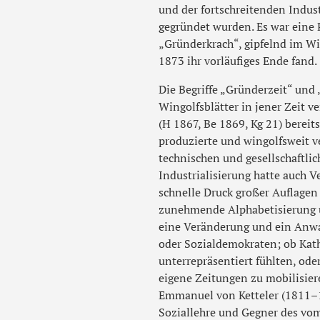
und der fortschreitenden Indu
gegründet wurden. Es war eine 
„Gründerkrach“, gipfelnd im W
1873 ihr vorläufiges Ende fand.
Die Begriffe „Gründerzeit“ und 
Wingolfsblätter in jener Zeit v
(H 1867, Be 1869, Kg 21) berei
produzierte und wingolfsweit ve
technischen und gesellschaftli
Industrialisierung hatte auch V
schnelle Druck großer Auflagen
zunehmende Alphabetisierung u
eine Veränderung und ein Anwac
oder Sozialdemokraten; ob Kath
unterrepräsentiert fühlten, ode
eigene Zeitungen zu mobilisier
Emmanuel von Ketteler (1811–18
Soziallehre und Gegner des vo