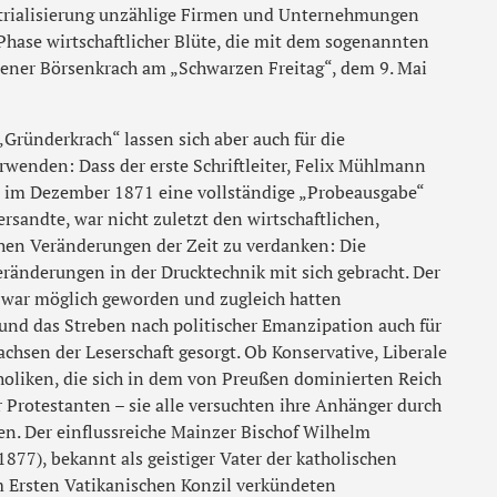
strialisierung unzählige Firmen und Unternehmungen
Phase wirtschaftlicher Blüte, die mit dem sogenannten
iener Börsenkrach am „Schwarzen Freitag“, dem 9. Mai
„Gründerkrach“ lassen sich aber auch für die
erwenden: Dass der erste Schriftleiter, Felix Mühlmann
ts im Dezember 1871 eine vollständige „Probeausgabe“
rsandte, war nicht zuletzt den wirtschaftlichen,
chen Veränderungen der Zeit zu verdanken: Die
eränderungen in der Drucktechnik mit sich gebracht. Der
 war möglich geworden und zugleich hatten
nd das Streben nach politischer Emanzipation auch für
hsen der Leserschaft gesorgt. Ob Konservative, Liberale
oliken, die sich in dem von Preußen dominierten Reich
r Protestanten – sie alle versuchten ihre Anhänger durch
en. Der einflussreiche Mainzer Bischof Wilhelm
77), bekannt als geistiger Vater der katholischen
m Ersten Vatikanischen Konzil verkündeten