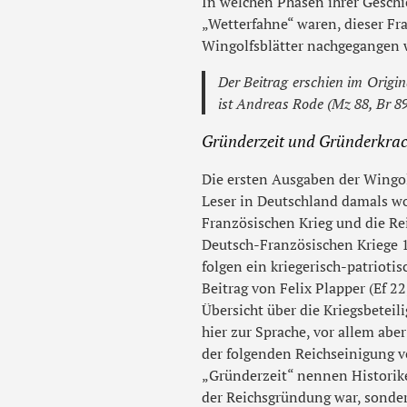
In welchen Phasen ihrer Geschi
„Wetterfahne“ waren, dieser Fra
Wingolfsblätter nachgegangen 
Der Beitrag erschien im Origin
ist Andreas Rode (Mz 88, Br 89
Gründerzeit und Gründerkra
Die ersten Ausgaben der Wingol
Leser in Deutschland damals wo
Französischen Krieg und die Re
Deutsch-Französischen Kriege 1
folgen ein kriegerisch-patrioti
Beitrag von Felix Plapper (Ef 22
Übersicht über die Kriegsbetei
hier zur Sprache, vor allem abe
der folgenden Reichseinigung v
„Gründerzeit“ nennen Historiker
der Reichsgründung war, sonde