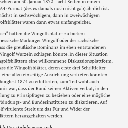
erschien am 30. Januar 1872 – acht Seiten in einem
4-Format (des es damals noch nicht gab) ähnlich ist.
nächst in sechswöchigem, dann in zweiwöchigem
lfsblätter waren dann etwas umfangreicher.
ch“ hatten die Wingolfsblätter zu bieten:
essische Marburger Wingolf oder der sächsische
 dass die preußische Dominanz im eben entstandenen
Wingolf Wurzeln schlagen könnte. In dieser Situation
ngolfsblättern eine willkommene Diskussionsplattform,
ss die Wingolfsblätter, deren erste drei Schriftleiter
 eine allzu einseitige Ausrichtung vertreten könnten.
burgfest 1874 zu erbitterten, zum Teil wohl auch
ebnis war, dass der Bund seinen Aktiven verbot, in den
llung zu Prinzipfragen zu beziehen oder eine mögliche
bindungs- und Bundesinstituten zu diskutieren. Auf
lf virulente Streit um das Für und Wider der
lättern herausgehalten werden.
lätter stabilisieren sich