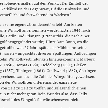
es folgendermaßen auf den Punkt: „Der Einfluß der
r Verhältnisse der Gegenwart, auf die Denkweise und
nermeßlich und fortwährend im Wachsen.“
n seine eigene „Gründerzeit“ erlebt. Am Ersten
 Name Wingolf angenommen wurde, hatten 1844 noch
e, Berlin und Erlangen (Uttenruthia, die nach einer
ngolf neugegründet wurde). Hinzu kam Bonn, wo die
getroffen war. 27 Jahre später, als Mühlmann seine
, waren – ungeachtet diverser Spaltungen, Auflösungen
 zehn Wingolfsverbindungen hinzugekommen: Marburg
k (1850), Dorpat (1850), Heidelberg (1851), Gießen
rg (1857), Tübingen (1864), Greifswald (1867), Göttingen
sprechend war auch die Zahl der Wingolfiten gewachsen.
ion der Wingolfiten untereinander ganz neue
von Zeit zu Zeit zu treffen und gelegentlich einen
nun nicht mehr getan. Kein Wunder also, dass Felix
schrift des Wingolfs für wünschenswert hielt.