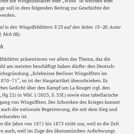
chte die Wingolfsblätter eher „Wind“ in welchen eher
ge soll in dem folgenden Beitrag zur Geschichte der
werden.
al in den Wingolfsblättern 3/23 auf den Seiten 13–20. Autor
, Mch 08).
ch
fsblätter präsentieren vor allem das Thema, das die
hl am meisten beschäftigt haben dürfte: den Deutsch-
ichsgründung. „Erlebnisse Berliner Wingolfiten im
870–71“, so ist der Hauptartikel überschrieben. Es
sches Gedicht über den Kampf um La Bouget (vgl. den
, Hg 22) in Wbl. 1/2023, S. 33f.) sowie eine tabellarische
ligung von Wingolfiten. Der Schrecken des Krieges kommt
r auch die nationale Begeisterung, die mit dem Sieg und
erbunden ist.
 die Jahre von 1871 bis 1873 nicht nur, weil es die Zeit
rn auch, weil im Zuge des ökonomischen Aufschwungs