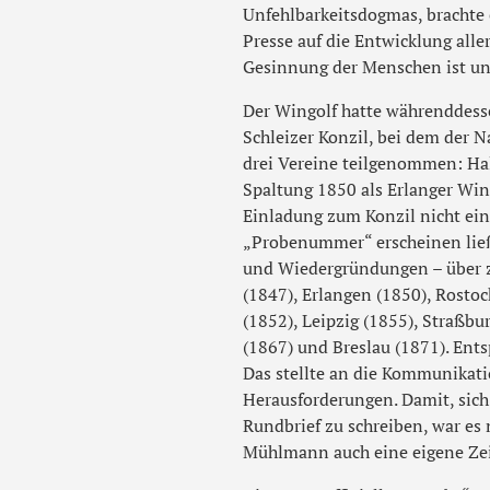
Unfehlbarkeitsdogmas, brachte 
Presse auf die Entwicklung alle
Gesinnung der Menschen ist u
Der Wingolf hatte währenddesse
Schleizer Konzil, bei dem der
drei Vereine teilgenommen: Hall
Spaltung 1850 als Erlanger Wi
Einladung zum Konzil nicht ein
„Probenummer“ erscheinen ließ
und Wiedergründungen – über
(1847), Erlangen (1850), Rostoc
(1852), Leipzig (1855), Straßbu
(1867) und Breslau (1871). Ent
Das stellte an die Kommunikat
Herausforderungen. Damit, sich 
Rundbrief zu schreiben, war es 
Mühlmann auch eine eigene Zeit