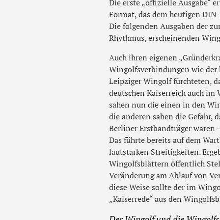
Die erste „offizielle Ausgabe“ 
Format, das dem heutigen DIN-A
Die folgenden Ausgaben der zu
Rhythmus, erscheinenden Wingo
Auch ihren eigenen „Gründerkra
Wingolfsverbindungen wie der h
Leipziger Wingolf fürchteten,
deutschen Kaiserreich auch im 
sahen nun die einen in den Wi
die anderen sahen die Gefahr, da
Berliner Erstbandträger waren –
Das führte bereits auf dem Wart
lautstarken Streitigkeiten. Erg
Wingolfsblättern öffentlich Ste
Veränderung am Ablauf von Ver
diese Weise sollte der im Wingo
„Kaiserrede“ aus den Wingolfsb
Der Wingolf und die Wingolfsb