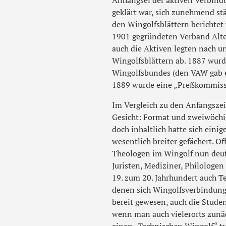
Anhängsel der aktiven Verbind
geklärt war, sich zunehmend stä
den Wingolfsblättern berichtet 
1901 gegründeten Verband Alte
auch die Aktiven legten nach u
Wingolfsblättern ab. 1887 wurde
Wingolfsbundes (den VAW gab e
1889 wurde eine „Preßkommissio
Im Vergleich zu den Anfangszei
Gesicht: Format und zweiwöchi
doch inhaltlich hatte sich ein
wesentlich breiter gefächert. Of
Theologen im Wingolf nun deutl
Juristen, Mediziner, Philologe
19. zum 20. Jahrhundert auch 
denen sich Wingolfsverbindun
bereit gewesen, auch die Stude
wenn man auch vielerorts zunäc