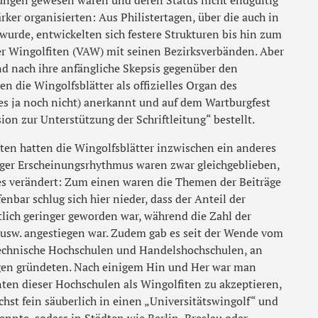
ungen gewesen waren und deren Status nicht endgültig
rker organisierten: Aus Philistertagen, über die auch in
wurde, entwickelten sich festere Strukturen bis hin zum
r Wingolfiten (VAW) mit seinen Bezirksverbänden. Aber
nd nach ihre anfängliche Skepsis gegenüber den
n die Wingolfsblätter als offizielles Organ des
s ja noch nicht) anerkannt und auf dem Wartburgfest
n zur Unterstützung der Schriftleitung“ bestellt.
ten hatten die Wingolfsblätter inzwischen ein anderes
ger Erscheinungsrhythmus waren zwar gleichgeblieben,
iges verändert: Zum einen waren die Themen der Beiträge
fenbar schlug sich hier nieder, dass der Anteil der
ich geringer geworden war, während die Zahl der
n usw. angestiegen war. Zudem gab es seit der Wende vom
Technische Hochschulen und Handelshochschulen, an
gen gründeten. Nach einigem Hin und Her war man
nten dieser Hochschulen als Wingolfiten zu akzeptieren,
hst fein säuberlich in einen „Universitätswingolf“ und