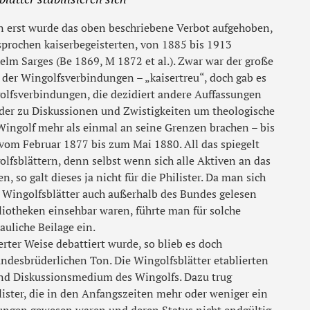
nn erst wurde das oben beschriebene Verbot aufgehoben,
sprochen kaiserbegeisterten, von 1885 bis 1913
elm Sarges (Be 1869, M 1872 et al.). Zwar war der große
 der Wingolfsverbindungen – „kaisertreu“, doch gab es
olfsverbindungen, die dezidiert andere Auffassungen
der zu Diskussionen und Zwistigkeiten um theologische
 Wingolf mehr als einmal an seine Grenzen brachen – bis
 vom Februar 1877 bis zum Mai 1880. All das spiegelt
olfsblättern, denn selbst wenn sich alle Aktiven an das
, so galt dieses ja nicht für die Philister. Da man sich
e Wingolfsblätter auch außerhalb des Bundes gelesen
liotheken einsehbar waren, führte man für solche
auliche Beilage ein.
rter Weise debattiert wurde, so blieb es doch
ndesbrüderlichen Ton. Die Wingolfsblätter etablierten
und Diskussionsmedium des Wingolfs. Dazu trug
ilister, die in den Anfangszeiten mehr oder weniger ein